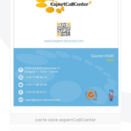
carte viste expertCallCenter