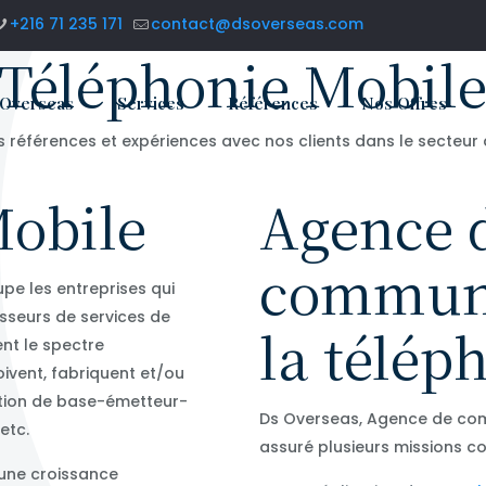
+216 71 235 171
contact@dsoverseas.com
Téléphonie Mobil
 Overseas
Services
Références
Nos Offres
s références et expériences avec nos clients dans le secteur
Mobile
Agence 
communi
upe les entreprises qui
sseurs de services de
la télép
ent le spectre
oivent, fabriquent et/ou
ation de base-émetteur-
Ds Overseas, Agence de com
etc.
assuré plusieurs missions c
 une croissance