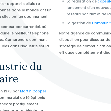
La réalisation de
capsul
ier appareil cellulaire
lancement d’un nouveau 
ersonnes dans le monde ont un
réseaux sociaux et de la 
re elles ont un abonnement.
La gestion de
Communit
n secteur concurrentiel, où
duire le meilleur téléphone
Notre agence de communicati
ficace. Comprendre comment
disposition pour discuter de
quées dans l’industrie est la
stratégie de communication
efficace complètement dédié
dustrie du
aire
 en 1973 par
Martin Cooper
 commercial de téléphonie
t encore pratiquement
r leur propre téléphone