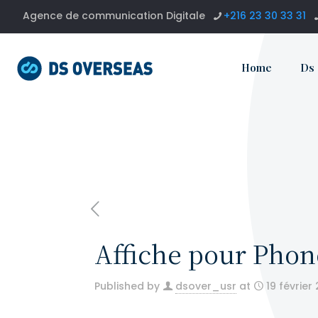
Agence de communication Digitale
+216 23 30 33 31
Home
Ds
Affiche pour Phon
Published by
dsover_usr
at
19 février