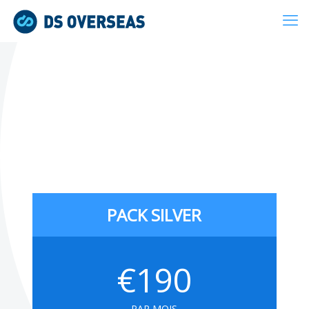
PACK SILVER
€190
PAR MOIS