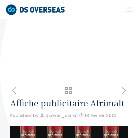
Affiche publicitaire Afrimalt
Published by
dsover_usr
at
18 février 2014