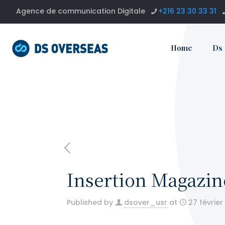
Agence de communication Digitale
+216 23 30 33 31
Home
Ds
Insertion Magazi
Published by
dsover_usr
at
27 février