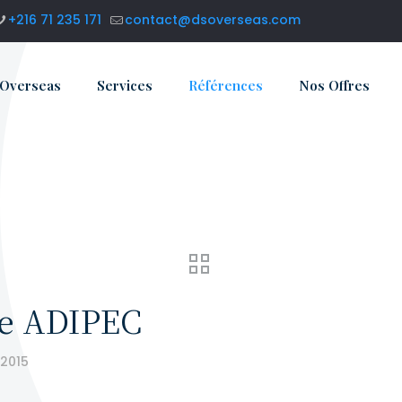
+216 71 235 171
contact@dsoverseas.com
 Overseas
Services
Références
Nos Offres
ne ADIPEC
 2015