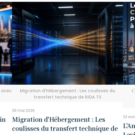
é avec
Migration d'Hébergement : Les coulisses du
L
transfert technique de RIDA TS
26 mai 2026
23 avr
in
Migration d’Hébergement : Les
L’An
coulisses du transfert technique de
Lev