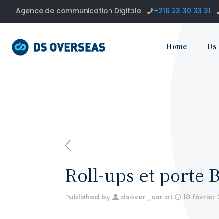
Agence de communication Digitale
+216 23 30 33 31
Home
Ds
Roll-ups et porte
Published by
dsover_usr
at
18 février