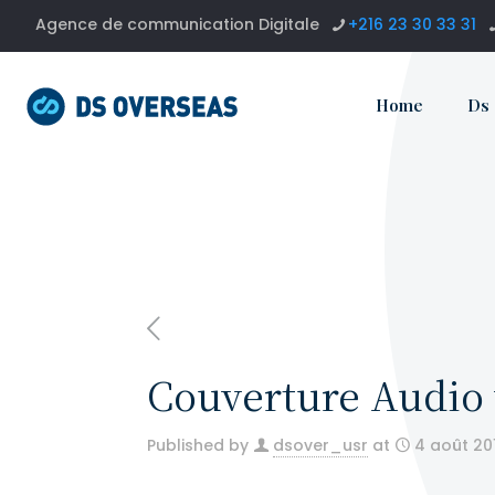
Agence de communication Digitale
+216 23 30 33 31
Home
Ds
Couverture Audio 
Published by
dsover_usr
at
4 août 20