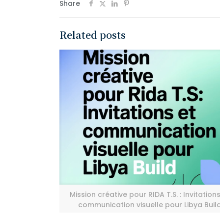
Share
Related posts
Mission créative pour RIDA T.S. : Invitations
communication visuelle pour Libya Buil