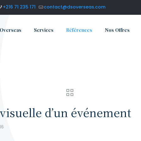
+216 71 235 171
contact@dsoverseas.com
 Overseas
Services
Références
Nos Offres
visuelle d’un événement
16