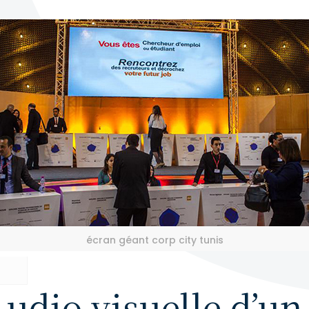
écran géant corp city tunis
udio visuelle d’u