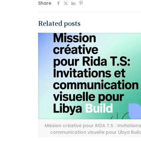
Share
Related posts
Mission créative pour RIDA T.S. : Invitations
communication visuelle pour Libya Buil