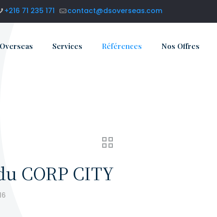
+216 71 235 171
contact@dsoverseas.com
 Overseas
Services
Références
Nos Offres
 du CORP CITY
16