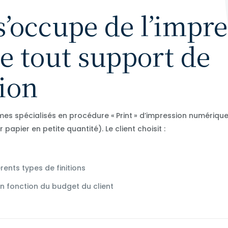
s’occupe de l’impr
 tout support de
ion
s spécialisés en procédure « Print » d’impression numérique (
papier en petite quantité). Le client choisit :
rents types de finitions
n fonction du budget du client