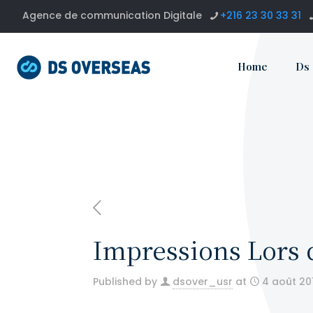
Agence de communication Digitale
+216 23 30 33 31
Home
Ds
Impressions Lors
Published by
dsover_usr
at
4 août 20