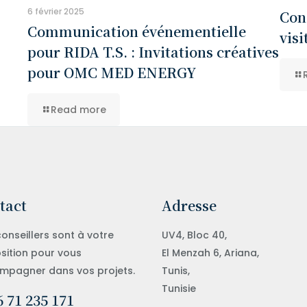
6 février 2025
Con
Communication événementielle
visi
pour RIDA T.S. : Invitations créatives
pour OMC MED ENERGY
Read more
tact
Adresse
onseillers sont à votre
UV4, Bloc 40,
sition pour vous
El Menzah 6, Ariana,
mpagner dans vos projets.
Tunis,
Tunisie
 71 235 171