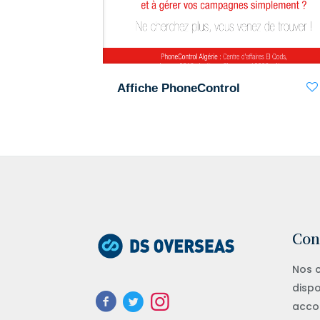
Affiche PhoneControl
Con
Nos c
dispo
acco