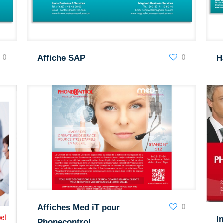
0
0
Affiche SAP
H
0
Affiches Med iT pour
I
Phonecontrol