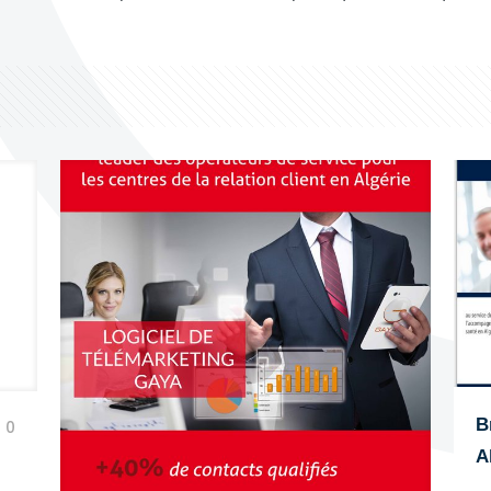
B
0
A