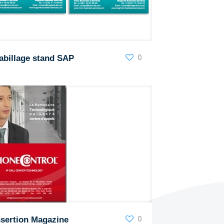
0
abillage stand SAP
0
nsertion Magazine