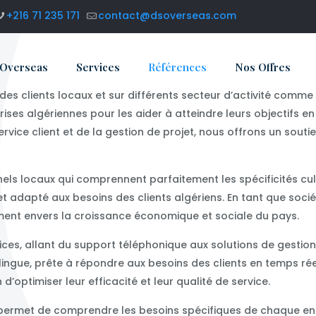
+216 71 235 171
contact@dsoverseas.com
 Overseas
Services
Références
Nos Offres
es clients locaux et sur différents secteur d’activité comme 
ises algériennes pour les aider à atteindre leurs objectifs e
vice client et de la gestion de projet, nous offrons un souti
s locaux qui comprennent parfaitement les spécificités cultu
t adapté aux besoins des clients algériens. En tant que socié
ent envers la croissance économique et sociale du pays.
s, allant du support téléphonique aux solutions de gestion d
lingue, prête à répondre aux besoins des clients en temps r
d’optimiser leur efficacité et leur qualité de service.
 permet de comprendre les besoins spécifiques de chaque entr