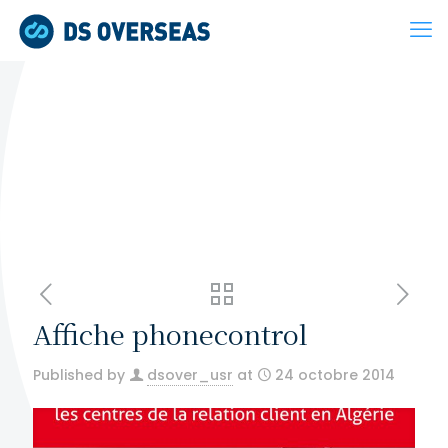
Affiche phonecontrol
Published by
dsover_usr
at
24 octobre 2014