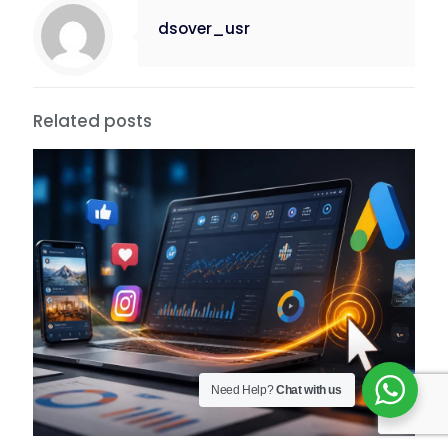
dsover_usr
Related posts
Need Help?
Chat with us