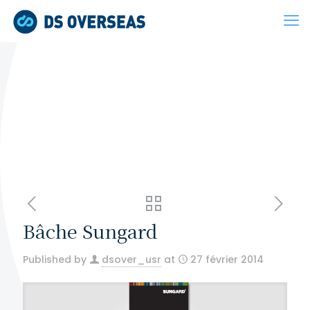
Bâche Sungard
Published by
dsover_usr
at
27 février 2014