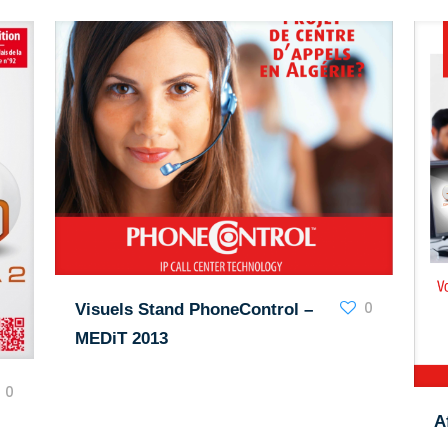
0
Visuels Stand PhoneControl –
MEDiT 2013
0
A