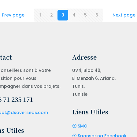
Prev page
1
2
3
4
5
6
Next page
tact
Adresse
onseillers sont à votre
UV4, Bloc 40,
sition pour vous
El Menzah 6, Ariana,
mpagner dans vos projets.
Tunis,
Tunisie
 71 235 171
Liens Utiles
act@dsoverseas.com
SMO
s Utiles
Sponsoring Facebook