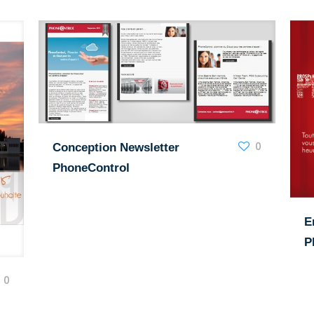
0
Conception Newsletter
PhoneControl
E
P
0