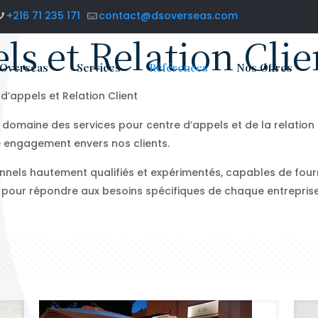
+216 71 235 171
contact@dsoverseas.com
ls et Relation Clie
 Overseas
Services
Références
Nos Offres
’appels et Relation Client
 domaine des services pour centre d’appels et de la relatio
e engagement envers nos clients.
els hautement qualifiés et expérimentés, capables de fourni
e pour répondre aux besoins spécifiques de chaque entreprise