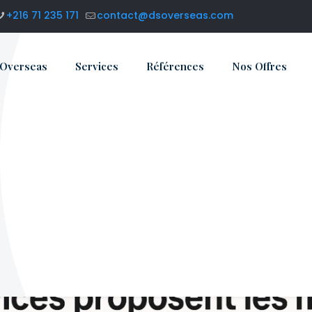
+216 71 235 171
contact@dsoverseas.com
 Overseas
Services
Références
Nos Offres