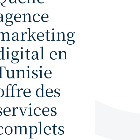
agence
marketing
digital en
Tunisie
offre des
services
complets