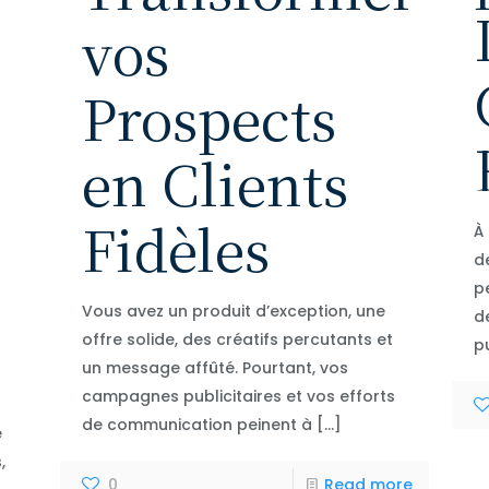
vos
Prospects
en Clients
Fidèles
À 
d
p
Vous avez un produit d’exception, une
d
offre solide, des créatifs percutants et
p
un message affûté. Pourtant, vos
campagnes publicitaires et vos efforts
de communication peinent à
[…]
e
,
0
Read more