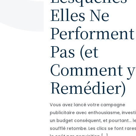
Elles Ne
Performent
Pas (et
Comment y
Remédier)
Vous avez lancé votre campagne
publicitaire avec enthousiasme, investi
un budget conséquent, et pourtant… l
soufflé retombe. Les clics se font rares