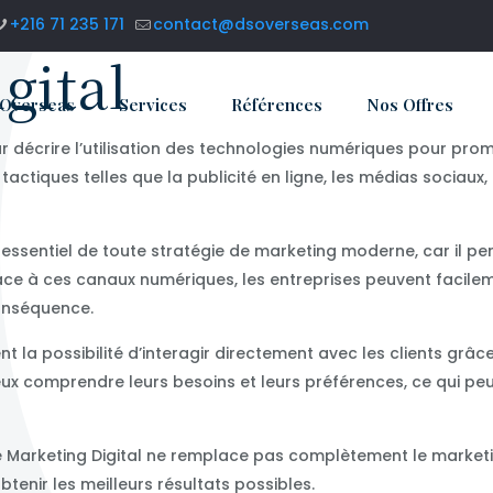
+216 71 235 171
contact@dsoverseas.com
gital
 Overseas
Services
Références
Nos Offres
our décrire l’utilisation des technologies numériques pour pr
ctiques telles que la publicité en ligne, les médias sociaux,
 essentiel de toute stratégie de marketing moderne, car il pe
râce à ces canaux numériques, les entreprises peuvent facilem
onséquence.
ent la possibilité d’interagir directement avec les clients gr
ux comprendre leurs besoins et leurs préférences, ce qui peut
e Marketing Digital ne remplace pas complètement le marketin
tenir les meilleurs résultats possibles.