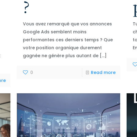
?
Vous avez remarqué que vos annonces
T
Google Ads semblent moins
c
performantes ces derniers temps ? Que
t
votre position organique durement
E
t
gagnée ne génère plus autant de
[…]
0
Read more
ore